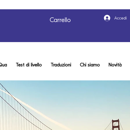
Accedi
Carrello
uQua
Test di livello
Traduzioni
Chi siamo
Novità